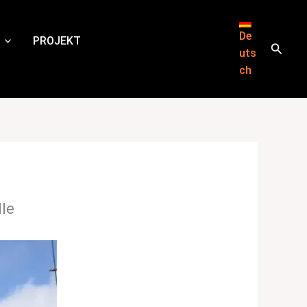
De
PROJEKT
Suche
uts
ch
lle