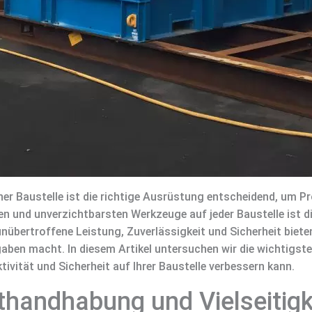
r Baustelle ist die richtige Ausrüstung entscheidend, um Pro
ten und unverzichtbarsten Werkzeuge auf jeder Baustelle ist d
nübertroffene Leistung, Zuverlässigkeit und Sicherheit biete
fgaben macht. In diesem Artikel untersuchen wir die wichtigst
ivität und Sicherheit auf Ihrer Baustelle verbessern kann.
thandhabung und Vielseitigk