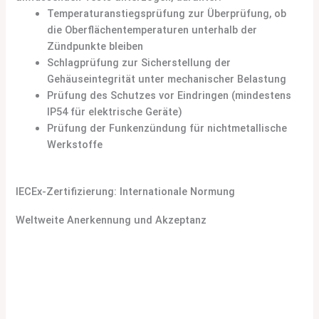
Temperaturanstiegsprüfung zur Überprüfung, ob
die Oberflächentemperaturen unterhalb der
Zündpunkte bleiben
Schlagprüfung zur Sicherstellung der
Gehäuseintegrität unter mechanischer Belastung
Prüfung des Schutzes vor Eindringen (mindestens
IP54 für elektrische Geräte)
Prüfung der Funkenzündung für nichtmetallische
Werkstoffe
IECEx-Zertifizierung: Internationale Normung
Weltweite Anerkennung und Akzeptanz
Das IECEx-System (International Electrotechnical
Commission System for Certification to Standards
Relating to Equipment for Use in Explosive Atmospheres)
bietet einen international anerkannten
Zertifizierungsrahmen. Da wir Krane auf globalen Märkten
liefern, priorisieren wir die IECEx-Zertifizierung für