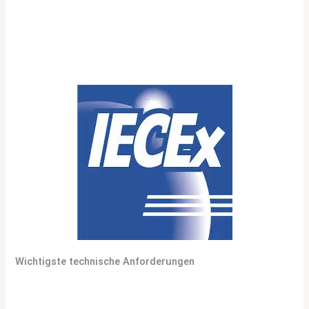
Projekte, die internationale Anerkennung erfordern,
insbesondere in Regionen ohne lokale
Zertifizierungssysteme.
IECEx-System
bietet detaillierte
technische Anforderungen und Zertifizierungsverfahren.
Wichtigste technische Anforderungen
Gruppe I: Bergbauanwendungen
(Methanumgebungen)
Gruppe II: Oberflächenindustrien (verschiedene