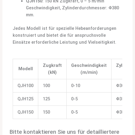
QJH150:
150 kN Zugkraft, 0 – 5 m/min
Geschwindigkeit, Zylinderdurchmesser: Φ380
mm.
Jedes Modell ist für spezielle Hebeanforderungen
konstruiert und bietet die für anspruchsvolle
Einsätze erforderliche Leistung und Vielseitigkeit.
Zugkraft
Geschwindigkeit
Zylinde
Modell
(kN)
(m/min)
(
QJH100
100
0-10
Φ300
QJH125
125
0-5
Φ350
QJH150
150
0-5
Φ380
Bitte kontaktieren Sie uns für detailliertere