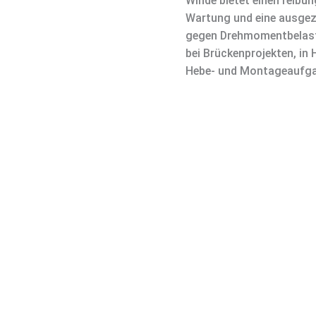
Winde bietet einen reibun
Wartung und eine ausgez
gegen Drehmomentbelastu
bei Brückenprojekten, in 
Hebe- und Montageaufga