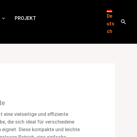
De
PROJEKT
Suche
uts
ch
de
 eine vielseitige und effiziente
e, die sich ideal für verschiedene
 eignet. Diese kompakte und leichte