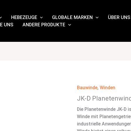
HEBEZEUGE
GLOBALE MARKEN
ÜBER UNS
E UNS
ANDERE PRODUKTE
Bauwinde
,
Winden
JK-D Planetenwin
Die Planetenwinde JK-D ist
Winde mit Planetengetrieb
industrielle Anwendungen