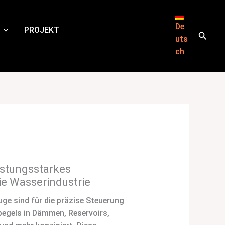
De
PROJEKT
Suche
uts
ch
istungsstarkes
ie Wasserindustrie
ge sind für die präzise Steuerung
pegels in Dämmen, Reservoirs,