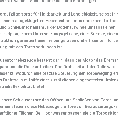
rkraftwerken, Schiffsschleusen und Kläranlagen.
oraufzüge sorgt für Haltbarkeit und Langlebigkeit, selbst 
, einem ausgeklügelten Hebemechanismus und einem fortschri
und Schließmechanismus der Bogentürwinde umfasst einen Fl
hnradpaar, einem Untersetzungsgetriebe, einer Bremse, einem
ruktion garantiert einen reibungslosen und effizienten Torbe
ung mit den Toren verbunden ist.
eusentorhebezeuge besteht darin, dass der Motor das Brems
aar und die Rolle antreiben. Das Drahtseil auf der Rolle wird
senkt, wodurch eine präzise Steuerung der Torbewegung ermög
es Drahtseils mithilfe einer zusätzlichen eingebetteten Umle
riebsflexibilität bietet.
unsere Schleusentore das Öffnen und Schließen von Toren, u
temen steuern diese Hebezeuge die Tore von Bewässerungska
haftlicher Flächen. Bei Hochwasser passen sie die Torpositi