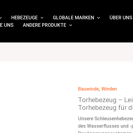
HEBEZEUGE
GLOBALE MARKEN
ÜBER UNS
E UNS
ANDERE PRODUKTE
Bauwinde
,
Winden
Torhebezeug – Le
Torhebezeug für d
Unsere Schleusenhebezeu
des Wasserflusses und -