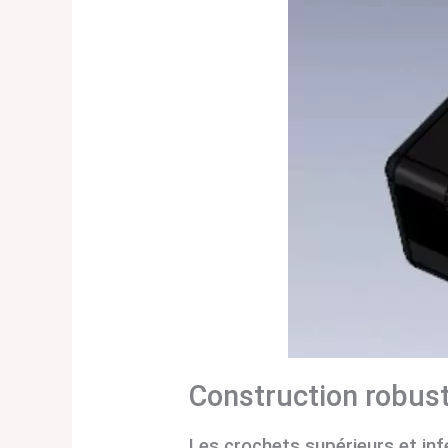
Construction robus
Les crochets supérieurs et infé