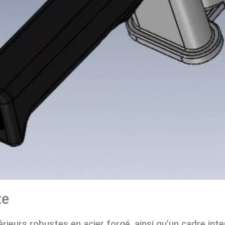
te
rieurs robustes en acier forgé, ainsi qu'un cadre inte