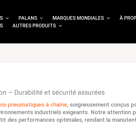
S
PALANS
MARQUES MONDIALES
À PRO
S
AUTRES PRODUITS
 – Durabilité et sécurité assurées
ans pneumatiques à chaîne
, soigneusement conçus pou
vironnements industriels exigeants. Notre attention po
rantit des performances optimales, rendant la manuten