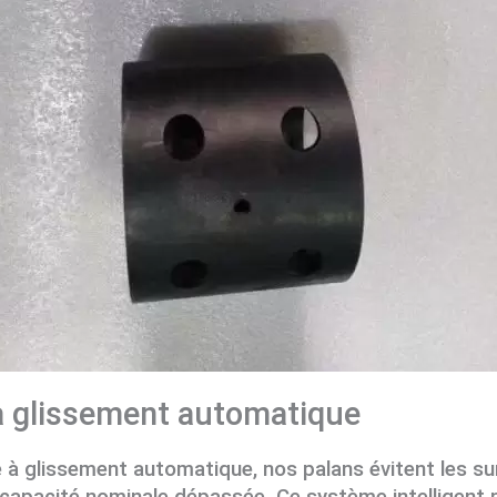
à glissement automatique
e à glissement automatique, nos palans évitent les 