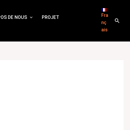
Fra
POS DE NOUS
PROJET
Reche
nç
ais