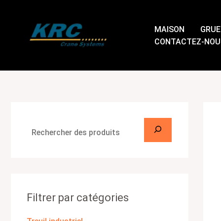
Passer
R
au
e
MAISON
GRUE
contenu
c
CONTACTEZ-NOU
h
e
r
c
h
e
r
Filtrer par catégories