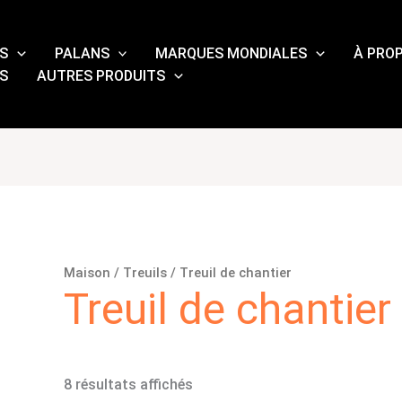
Trié
du
plus
récent
S
PALANS
MARQUES MONDIALES
À PRO
au
S
AUTRES PRODUITS
plus
ancien
Maison
/
Treuils
/ Treuil de chantier
Treuil de chantier
8 résultats affichés