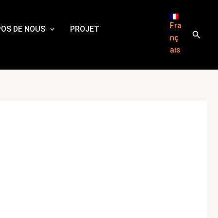
Fra
POS DE NOUS
PROJET
Reche
nç
ais