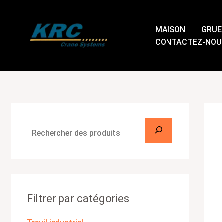
Passer
R
au
e
MAISON
GRUE
contenu
c
CONTACTEZ-NOU
h
e
r
c
h
e
r
Filtrer par catégories