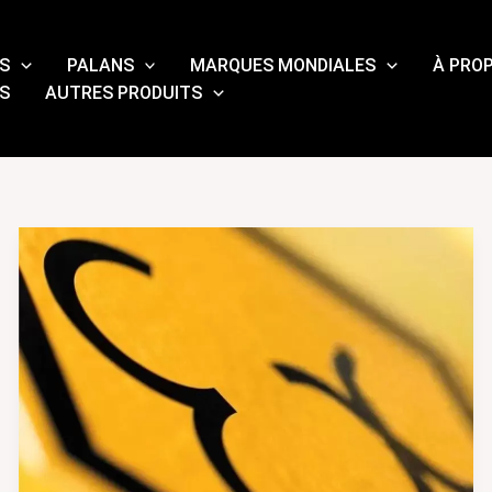
S
PALANS
MARQUES MONDIALES
À PRO
S
AUTRES PRODUITS
Normes
relatives
aux
grues
antidéflagrantes :
Guide
de
certification
ATEX,
IECEx