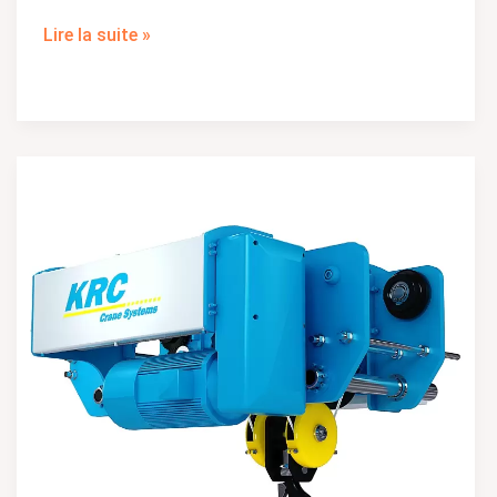
Lire la suite »
Pourquoi
vous
avez
besoin
d'un
palan
électrique
à
câble
pour
votre
prochain