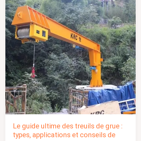
ultime
des
treuils
de
grue
:
types,
applications
et
conseils
de
sélection
Le guide ultime des treuils de grue :
types, applications et conseils de