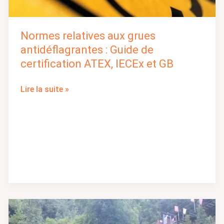
et
GB
Normes relatives aux grues
antidéflagrantes : Guide de
certification ATEX, IECEx et GB
Lire la suite »
Le
guide