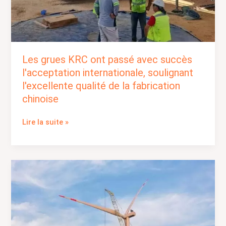
fabrication
chinoise
Les grues KRC ont passé avec succès
l'acceptation internationale, soulignant
l'excellente qualité de la fabrication
chinoise
Lire la suite »
Treuil
électrique
personnalisé
pour
l'installation
d'éoliennes