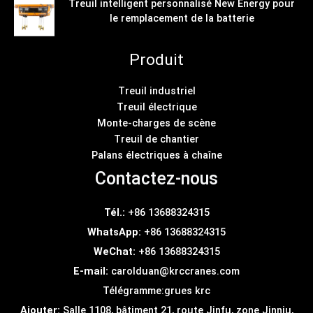
Treuil intelligent personnalisé New Energy pour
le remplacement de la batterie
Produit
Treuil industriel
Treuil électrique
Monte-charges de scène
Treuil de chantier
Palans électriques à chaîne
Contactez-nous
Tél.:
+86 13688324315
WhatsApp:
+86 13688324315
WeChat:
+86 13688324315
E-mail:
carolduan@krccranes.com
Télégramme:
grues krc
Ajouter:
Salle 1108, bâtiment 21, route Jinfu, zone Jinniu,