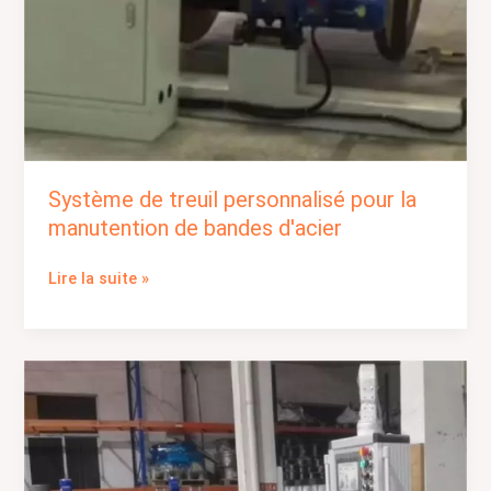
Système de treuil personnalisé pour la
manutention de bandes d'acier
Lire la suite »
Coupe-
câble
automatique
et
treuil