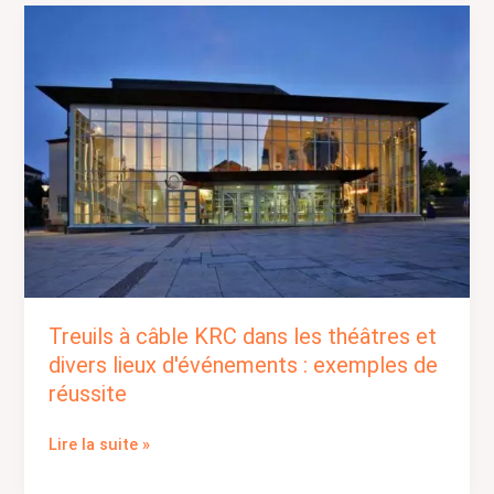
Treuils
à
câble
KRC
dans
les
théâtres
et
divers
lieux
d'événements
:
exemples
Treuils à câble KRC dans les théâtres et
de
divers lieux d'événements : exemples de
réussite
réussite
Lire la suite »