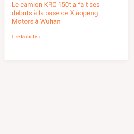
Le camion KRC 150t a fait ses
Le
camion
débuts à la base de Xiaopeng
KRC
Motors à Wuhan
150t
a
Lire la suite »
fait
ses
débuts
à
la
base
de
Xiaopeng
Motors
à
Wuhan