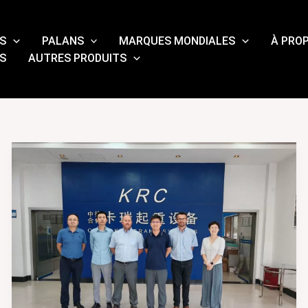
S
PALANS
MARQUES MONDIALES
À PRO
S
AUTRES PRODUITS
Traverser
l'océan
pour
une
croissance
partagée
:
Karui
signe
un