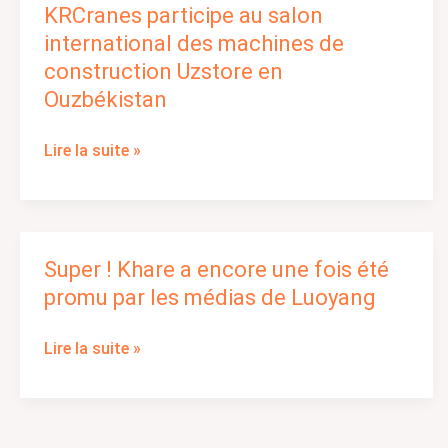
KRCranes participe au salon
KRCranes
participe
international des machines de
au
construction Uzstore en
salon
Ouzbékistan
international
des
Lire la suite »
machines
de
construction
Uzstore
en
Super ! Khare a encore une fois été
Super
Ouzbékistan
!
promu par les médias de Luoyang
Khare
a
Lire la suite »
encore
une
fois
été