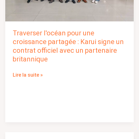
contrat
officiel
avec
un
Traverser l'océan pour une
partenaire
croissance partagée : Karui signe un
britannique
contrat officiel avec un partenaire
britannique
Lire la suite »