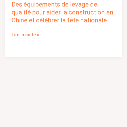
Des équipements de levage de
Des
équipements
qualité pour aider la construction en
de
Chine et célébrer la fête nationale
levage
de
Lire la suite »
qualité
pour
aider
la
construction
en
Chine
et
célébrer
la
fête
nationale