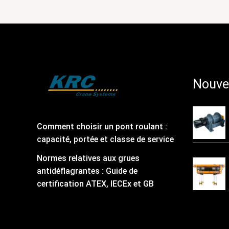
promu
par
les
médias
de
Luoyang
Nouve
Comment choisir un pont roulant :
capacité, portée et classe de service
Normes relatives aux grues
antidéflagrantes : Guide de
certification ATEX, IECEx et GB