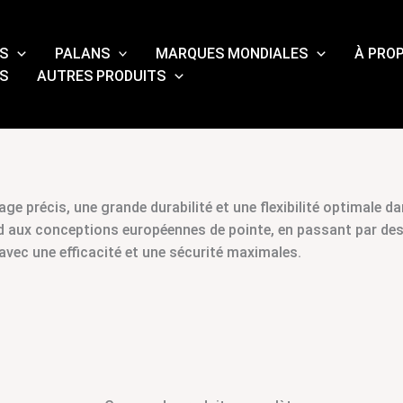
S
PALANS
MARQUES MONDIALES
À PRO
S
AUTRES PRODUITS
ge précis, une grande durabilité et une flexibilité optimale
dard aux conceptions européennes de pointe, en passant par 
vec une efficacité et une sécurité maximales.