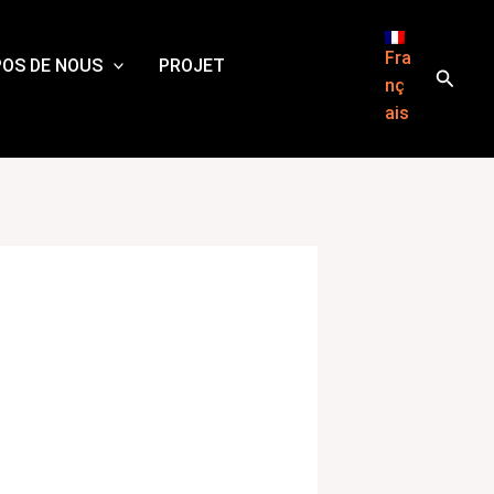
Fra
POS DE NOUS
PROJET
Reche
nç
ais