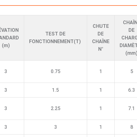
CHAÎ
CHUTE
ÉVATION
DE
TEST DE
DE
ANDARD
CHAR
FONCTIONNEMENT(T)
CHAÎNE
(m)
DIAMÈ
N°
(mm
3
0.75
1
5
3
1.5
1
6.3
3
2.25
1
7.1
3
3
1
8