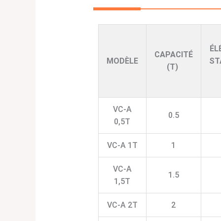
ÉL
CAPACITÉ
MODÈLE
ST
(T)
VC-A
0.5
0,5T
VC-A 1T
1
VC-A
1.5
1,5T
VC-A 2T
2