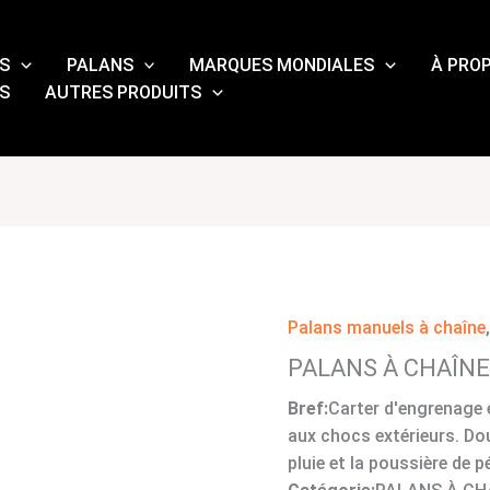
S
PALANS
MARQUES MONDIALES
À PRO
S
AUTRES PRODUITS
Palans manuels à chaîne
PALANS À CHAÎNE
Bref:
Carter d'engrenage 
aux chocs extérieurs. Dou
pluie et la poussière de p