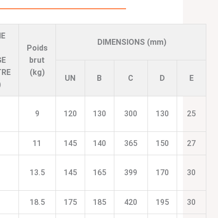
NE
DIMENSIONS (mm)
Poids
GE
brut
TRE
(kg)
UN
B
C
D
E
)
9
120
130
300
130
25
11
145
140
365
150
27
13.5
145
165
399
170
30
18.5
175
185
420
195
30