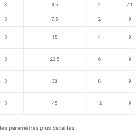
3
4.5
2
7.1
3
7.5
2
9
3
15
4
9
3
22.5
6
9
3
30
8
9
3
45
12
9
des paramètres plus détaillés