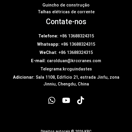
Guincho de construção
Talhas elétricas de corrente
Contate-nos
Telefone:
+86 13688324315
Whatsapp:
+86 13688324315
WeChat:
+86 13688324315
E-mail:
carolduan@krccranes.com
Telegrama:
krcguindastes
Adicionar:
Sala 1108, Edifício 21, estrada Jinfu, zona
Jinniu, Chengdu, China
Direitos autorais © 2026 KRC