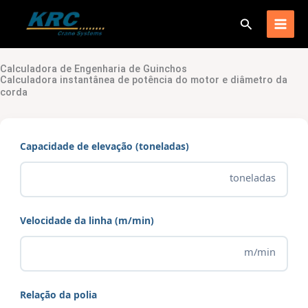
Ir
Procurar
para
o
conteúdo
Calculadora de Engenharia de Guinchos
Calculadora instantânea de potência do motor e diâmetro da
corda
Capacidade de elevação (toneladas)
toneladas
Velocidade da linha (m/min)
m/min
Relação da polia