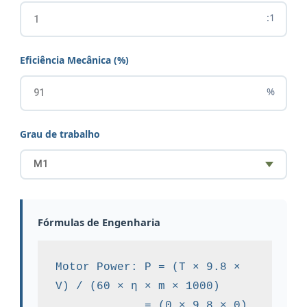
:1
Eficiência Mecânica (%)
%
Grau de trabalho
Fórmulas de Engenharia
Motor Power: P = (T × 9.8 × 
V) / (60 × η × m × 1000)

             = (0 × 9.8 × 0) 