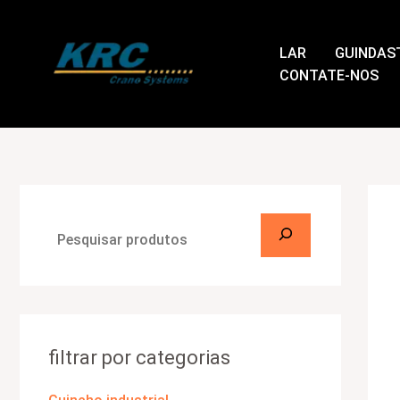
Ir
P
para
e
LAR
GUINDAS
o
s
CONTATE-NOS
conteúdo
q
u
i
s
a
r
filtrar por categorias