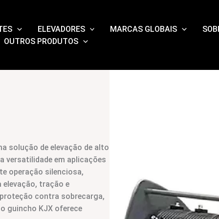
TES
ELEVADORES
MARCAS GLOBAIS
SOB
OUTROS PRODUTOS
a solução de elevação de alto
a versatilidade em aplicações
te operação silenciosa,
 elevação, tração e
proteção contra sobrecarga,
, o guincho KJX oferece