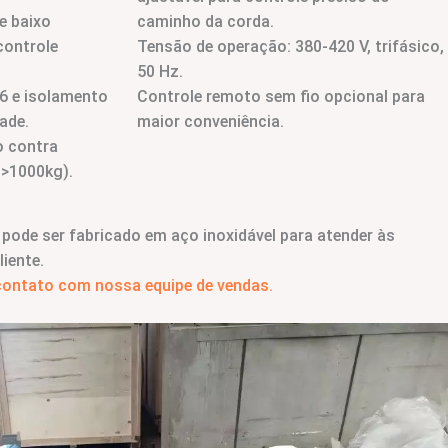
e baixo
caminho da corda.
controle
Tensão de operação: 380-420 V, trifásico,
50 Hz.
6 e isolamento
Controle remoto sem fio opcional para
ade.
maior conveniência.
o contra
 >1000kg).
pode ser fabricado em aço inoxidável para atender às
iente.
 contato com nossa equipe de vendas.