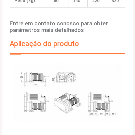
Peso (kg)
60
140
220
320
4
Entre em contato conosco para obter
parâmetros mais detalhados
Aplicação do produto