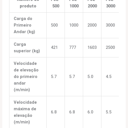
produto
500
1000
2000
3000
5
Carga do
Primeiro
500
1000
2000
3000
5
Andar (kg)
Carga
421
777
1603
2500
5
superior (kg)
Velocidade
de elevação
do primeiro
5.7
5.7
5.0
4.5
4.
andar
(m/min)
Velocidade
máxima de
6.8
6.8
6.0
5.5
5.
elevação
(m/min)