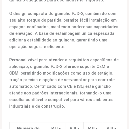
guincho adequado para uso industrial rigoroso.
O design compacto do guincho PJD-2, combinado com
seu alto torque de partida, permite fácil instalação em
espaços confinados, mantendo poderosas capacidades
de elevação. A base de estampagem única espessada
adiciona estabilidade ao guincho, garantindo uma
operação segura e eficiente.
Personalizável para atender a requisitos específicos de
aplicação, o guincho PJD-2 oferece suporte OEM e
ODM, permitindo modificações como uso de estágio,
tração precisa e opções de servomotor para controle
automático. Certificado com CE e ISO, este guincho
atende aos padrões internacionais, tornando-o uma
escolha confiável e compatível para vários ambientes
industriais e de construção.
Número do
PJL-
PJL-
PJL-
PJL-
P