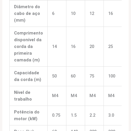
Diâmetro do
cabo de aço
6
10
12
16
1
(mm)
Comprimento
disponível da
corda da
14
16
20
25
3
primeira
camada (m)
Capacidade
50
60
75
100
1
da corda (m)
Nível de
M4
M4
M4
M4
M
trabalho
Potência do
0.75
1.5
2.2
3.0
4.
motor (kW)