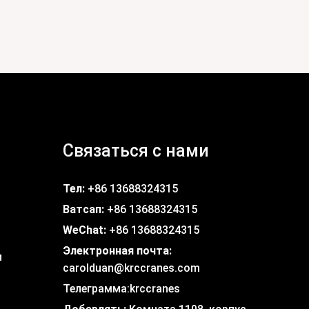
Связаться с нами
Тел:
+86 13688324315
Ватсап:
+86 13688324315
WeChat:
+86 13688324315
Электронная почта:
и
carolduan@krccranes.com
Телеграмма:
krccranes