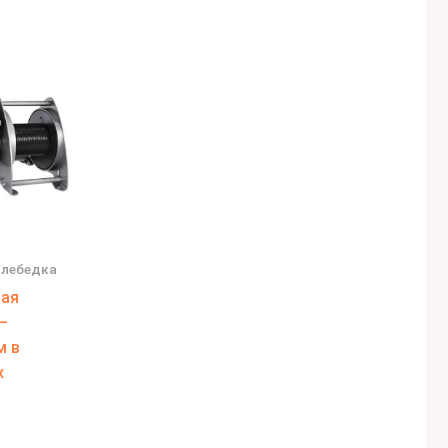
лебедка
ая
–
м в
х