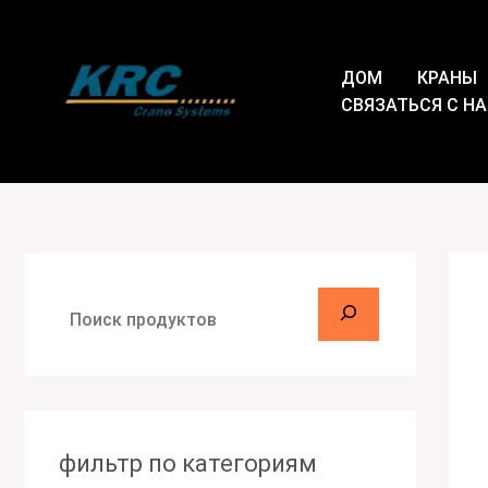
Перейти
П
к
о
содержимому
ДОМ
КРАНЫ
и
СВЯЗАТЬСЯ С Н
с
к
фильтр по категориям